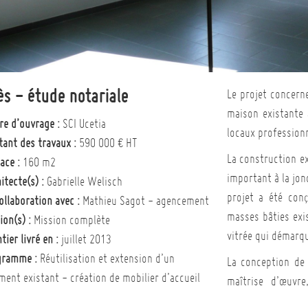
ès - étude notariale
Le projet concerne
maison existante 
re d’ouvrage :
SCI Ucetia
locaux professionn
ant des travaux :
590 000 € HT
La construction e
ace :
160 m2
important à la jon
itecte(s) :
Gabrielle Welisch
projet a été con
ollaboration avec :
Mathieu Sagot - agencement
masses bâties exi
ion(s) :
Mission complète
vitrée qui démarque
tier livré en :
juillet 2013
gramme :
Réutilisation et extension d’un
La conception de 
ment existant - création de mobilier d’accueil
maîtrise d’œuvre