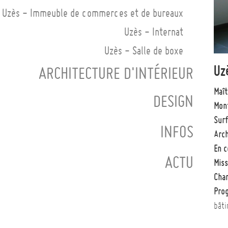
Uzès - Immeuble de commerces et de bureaux
Uzès - Internat
Uzès - Salle de boxe
Uz
ARCHITECTURE D'INTÉRIEUR
Maît
DESIGN
Mont
Surf
INFOS
Arch
En c
ACTU
Miss
Chan
Pro
bâti